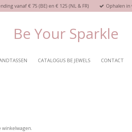
ending vanaf € 75 (BE) en € 125 (NL & FR)
Ophalen in 
Be Your Sparkle
ANDTASSEN
CATALOGUS BE JEWELS
CONTACT
de winkelwagen.