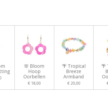
oom
🌸 Bloom
🌴 Tropical
🌴 
ting
Hoop
Breeze
B
Oorbellen
Armband
Oo
0
€ 18,00
€ 20,00