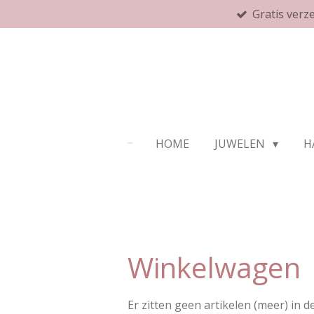
Gratis verz
Ga
direct
naar
de
hoofdinhoud
HOME
JUWELEN
H
Winkelwagen
Er zitten geen artikelen (meer) in 