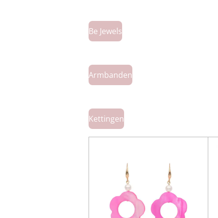
Be Jewels
Armbanden
Kettingen