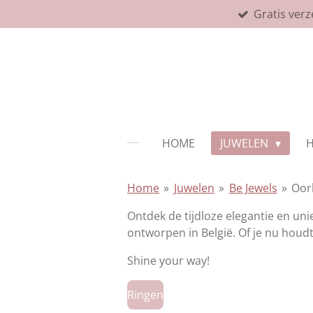
Gratis verz
Ga
direct
naar
de
hoofdinhoud
HOME
JUWELEN
Home
»
Juwelen
»
Be Jewels
»
Oor
Ontdek de tijdloze elegantie en u
ontworpen in België. Of je nu houdt 
Shine your way!
Ringen