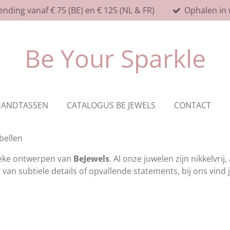
ending vanaf € 75 (BE) en € 125 (NL & FR)
Ophalen in 
Be Your Sparkle
HANDTASSEN
CATALOGUS BE JEWELS
CONTACT
bellen
nieke ontwerpen van
BeJewels
. Al onze juwelen zijn nikkelvrij
van subtiele details of opvallende statements, bij ons vind je