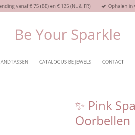
ending vanaf € 75 (BE) en € 125 (NL & FR)
Ophalen in 
Be Your Sparkle
HANDTASSEN
CATALOGUS BE JEWELS
CONTACT
✨ Pink Spa
Oorbellen