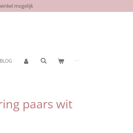
winkel mogelijk
BLOG
ring paars wit