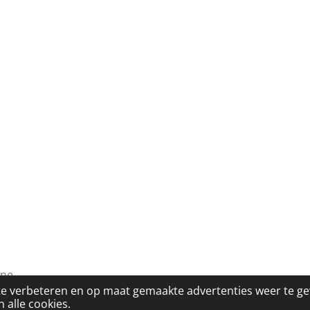
one
te verbeteren en op maat gemaakte advertenties weer te g
 alle cookies.