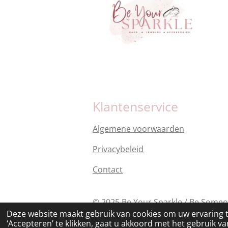
Klantenservice
Algemene voorwaarden
Privacybeleid
Contact
© 2025 Be Your Sparkle / Be Some
Deze website maakt gebruik van cookies om uw ervaring 
‘Accepteren’ te klikken, gaat u akkoord met het gebruik van