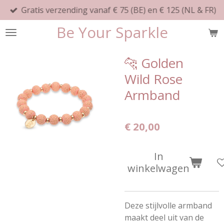
Gratis verzending vanaf € 75 (BE) en € 125 (NL & FR)
Ga
direct
Be Your Sparkle
naar
de
hoofdinhoud
🐆 Golden
Wild Rose
Armband
€ 20,00
In
winkelwagen
Deze stijlvolle armband
maakt deel uit van de