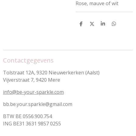
Rose, mauve of wit
D
D
S
D
e
e
h
e
l
e
a
l
e
l
r
e
n
e
n
Contactgegevens
Tolstraat 12A, 9320 Nieuwerkerken (Aalst)
Vijverstraat 7, 9420 Mere
info@be-your-sparkle.com
bb.be.your.sparkle@gmail.com
BTW BE 0556.900.754
ING BE31 3631 9857 0255