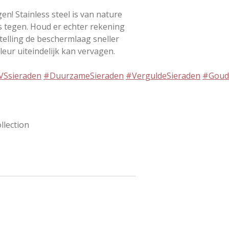
n! Stainless steel is van nature
s tegen. Houd er echter rekening
telling de beschermlaag sneller
leur uiteindelijk kan vervagen.
VSsieraden
#DuurzameSieraden
#VerguldeSieraden
#Goud
ollection