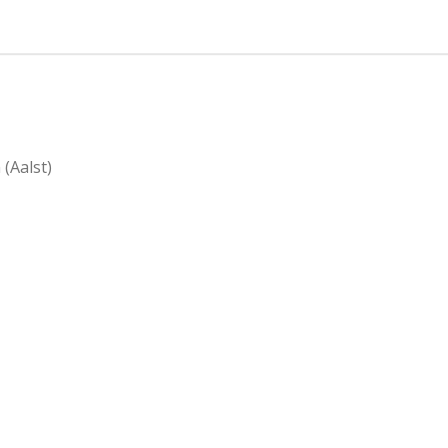
n
e
(Aalst)