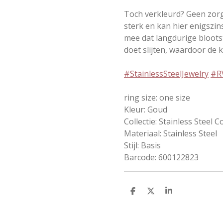
Toch verkleurd? Geen zorge
sterk en kan hier enigszin
mee dat langdurige bloots
doet slijten, waardoor de k
#StainlessSteelJewelry
#R
ring size: one size
Kleur: Goud
Collectie: Stainless Steel C
Materiaal: Stainless Steel
Stijl: Basis
Barcode: 600122823
D
D
S
e
e
h
l
e
a
e
l
r