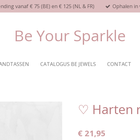
ending vanaf € 75 (BE) en € 125 (NL & FR)
Ophalen in 
Be Your Sparkle
ANDTASSEN
CATALOGUS BE JEWELS
CONTACT
♡ Harten 
€ 21,95