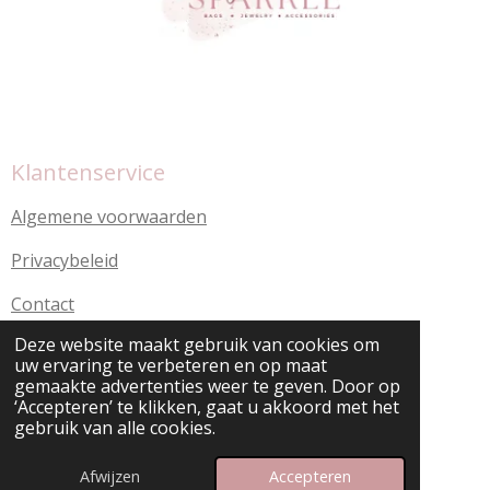
Klantenservice
Algemene voorwaarden
Privacybeleid
Contact
Deze website maakt gebruik van cookies om
uw ervaring te verbeteren en op maat
© 2025 Be Your Sparkle / Be Someone
gemaakte advertenties weer te geven. Door op
‘Accepteren’ te klikken, gaat u akkoord met het
gebruik van alle cookies.
Afwijzen
Accepteren