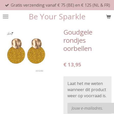
Gratis verzending vanaf € 75 (BE) en € 125 (NL & FR)
Ga
direct
Be Your Sparkle
naar
de
hoofdinhoud
Goudgele
rondjes
oorbellen
€ 13,95
Laat het me weten
wanneer dit product
weer op voorraad is.