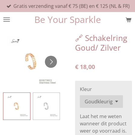
Gratis verzending vanaf € 75 (BE) en € 125 (NL & FR)
Ga
direct
Be Your Sparkle
naar
de
hoofdinhoud
🔗 Schakelring
Goud/ Zilver
€ 18,00
Kleur
Laat het me weten
wanneer dit product
weer op voorraad is.