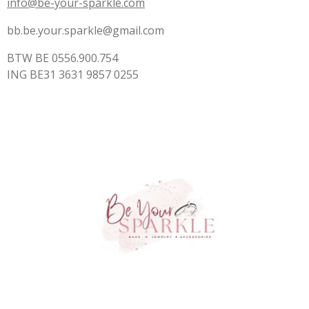
info@be-your-sparkle.com
bb.be.your.sparkle@gmail.com
BTW BE 0556.900.754
ING BE31 3631 9857 0255