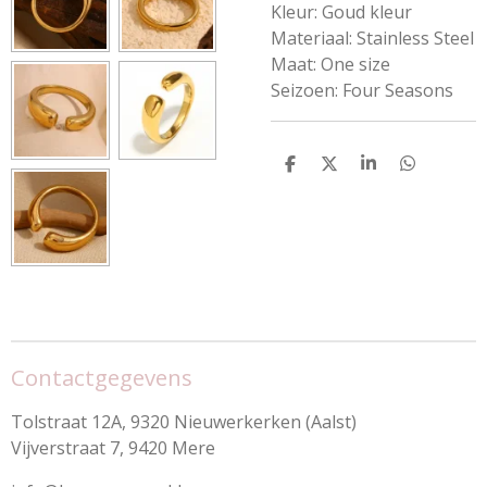
Kleur:
Goud kleur
Materiaal:
Stainless Steel
Maat:
One size
Seizoen:
Four Seasons
D
D
S
D
e
e
h
e
l
e
a
l
e
l
r
e
n
e
n
Contactgegevens
Tolstraat 12A, 9320 Nieuwerkerken (Aalst)
Vijverstraat 7, 9420 Mere