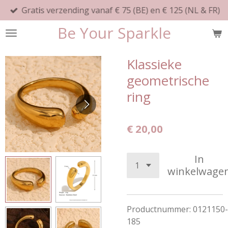
Gratis verzending vanaf € 75 (BE) en € 125 (NL & FR)
Ga
direct
Be Your Sparkle
naar
de
hoofdinhoud
Klassieke
geometrische
ring
€ 20,00
In
winkelwage
Productnummer:
0121150-
185