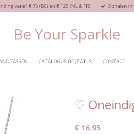
ending vanaf € 75 (BE) en € 125 (NL & FR)
Ophalen in 
Be Your Sparkle
ANDTASSEN
CATALOGUS BE JEWELS
CONTACT
♡ Oneindig
€ 16,95