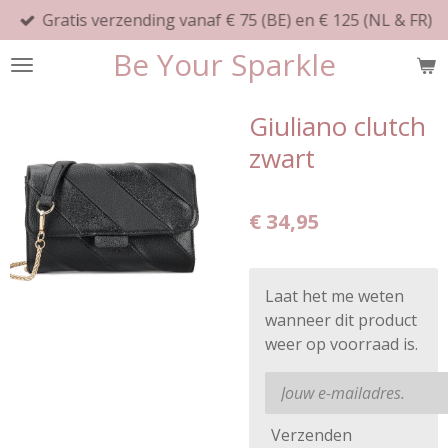
Gratis verzending vanaf € 75 (BE) en € 125 (NL & FR)
Ga
direct
Be Your Sparkle
naar
de
hoofdinhoud
Giuliano clutch
zwart
€ 34,95
Laat het me weten
wanneer dit product
weer op voorraad is.
Verzenden