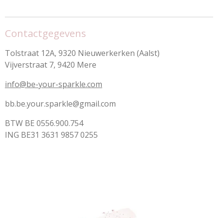
e
l
r
e
n
e
n
Contactgegevens
Tolstraat 12A, 9320 Nieuwerkerken (Aalst)
Vijverstraat 7, 9420 Mere
info@be-your-sparkle.com
bb.be.your.sparkle@gmail.com
BTW BE 0556.900.754
ING BE31 3631 9857 0255