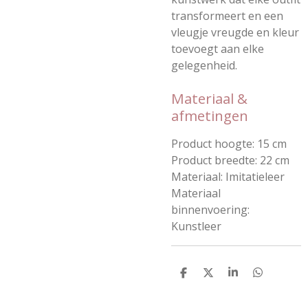
transformeert en een
vleugje vreugde en kleur
toevoegt aan elke
gelegenheid.
Materiaal &
afmetingen
Product hoogte: 15 cm
Product breedte: 22 cm
Materiaal: Imitatieleer
Materiaal
binnenvoering:
Kunstleer
D
D
S
D
e
e
h
e
l
e
a
l